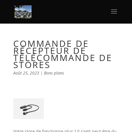
COMMANDE DE
RÉCEPTEUR DE
TÉLÉCOMMANDE DE
STORES
Août 25, 2023
|
Bons plans
Votre store de fonctionne plus ? Il s’agit peut être du